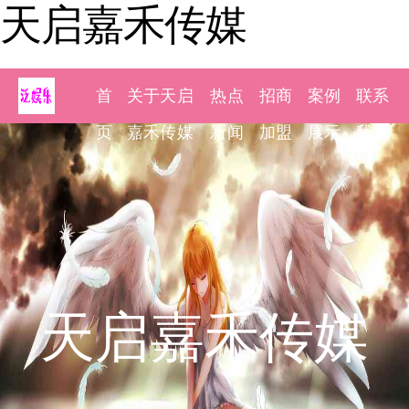
天启嘉禾传媒
首
关于天启
热点
招商
案例
联系
页
嘉禾传媒
新闻
加盟
展示
我们
天启嘉禾传媒