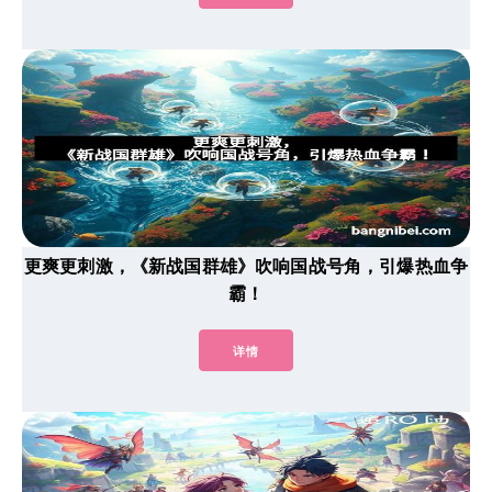
更爽更刺激，《新战国群雄》吹响国战号角，引爆热血争
霸！
详情